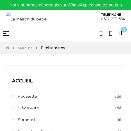
Nous sommes désormais sur WhatsApp contactez-nous :)
TELEPHONE
0522-233-534
0
Basculer
☰
la
navigation
Marques
Bimbidreams
ACCUEIL
Poussette
Siège Auto
Sommeil