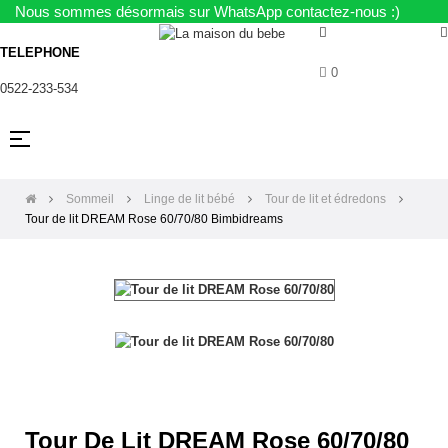
Nous sommes désormais sur WhatsApp contactez-nous :)
TELEPHONE
0
0522-233-534
Basculer
☰
la
navigation
Sommeil
Linge de lit bébé
Tour de lit et édredons
Tour de lit DREAM Rose 60/70/80 Bimbidreams
Tour De Lit DREAM Rose 60/70/80