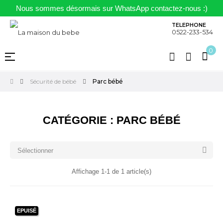
Nous sommes désormais sur WhatsApp contactez-nous :)
TELEPHONE
0522-233-534
0
Basculer
☰
la
navigation
Sécurité de bébé
Parc bébé
CATÉGORIE : PARC BÉBÉ

Sélectionner
Affichage 1-1 de 1 article(s)
EPUISÉ