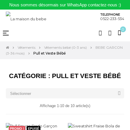
Nous sommes désormais sur WhatsApp contactez-nous :)
TELEPHONE
0522-233-534
0
Basculer
☰
la
navigation
Vêtements
Vêtements bébé (0-3 ans)
BEBE GARCON
(3-36 mois)
Pull et Veste Bébé
CATÉGORIE : PULL ET VESTE BÉBÉ

Sélectionner
Affichage 1-10 de 10 article(s)
PROMO !
EPUISÉ