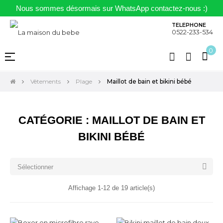
Nous sommes désormais sur WhatsApp contactez-nous :)
TELEPHONE
0522-233-534
0
Basculer
☰
la
navigation
Vêtements
Plage
Maillot de bain et bikini bébé
CATÉGORIE : MAILLOT DE BAIN ET
BIKINI BÉBÉ

Sélectionner
Affichage 1-12 de 19 article(s)