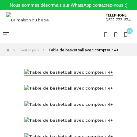
Nous sommes désormais sur WhatsApp contactez-nous :)
TELEPHONE
0522-233-534
0
Basculer
☰
la
navigation
Éveil et jeux
Table de basketball avec compteur 4+