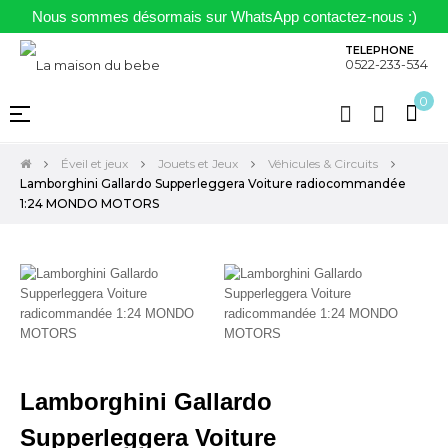
Nous sommes désormais sur WhatsApp contactez-nous :)
TELEPHONE
0522-233-534
0
Basculer
☰
la
navigation
Éveil et jeux
Jouets et Jeux
Véhicules & Circuits
Lamborghini Gallardo Supperleggera Voiture radiocommandée
1:24 MONDO MOTORS
Lamborghini Gallardo
Supperleggera Voiture