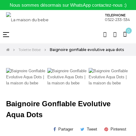
Nous sommes désormais sur WhatsApp contactez-nous :)
TELEPHONE
0522-233-534
0
Basculer
☰
la
navigation
Toilette Bébé
Baignoire gonflable evolutive aqua dots
Baignoire Gonflable Evolutive
Aqua Dots
Partager
Tweet
Pinterest