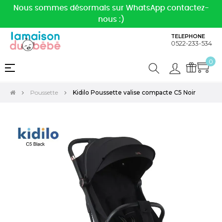
Nous sommes désormais sur WhatsApp contactez-
nous :)
TELEPHONE
0522-233-534
0
Basculer
☰
la
navigation
Poussette
Kidilo Poussette valise compacte C5 Noir