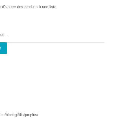
'ajouter des produits à une liste
us...
R
s/blockgiftlistproplus/