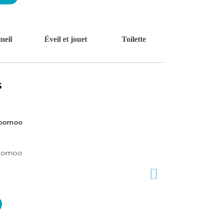
eil
Éveil et jouet
Toilette
s
Doomoo