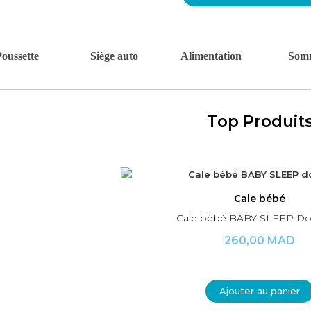
Poussette
Siège auto
Alimentation
Somm
Top Produit
Aperçu rapide
Cale bébé
Cale bébé BABY SLEEP 
260,00 MAD
Ajouter au panier