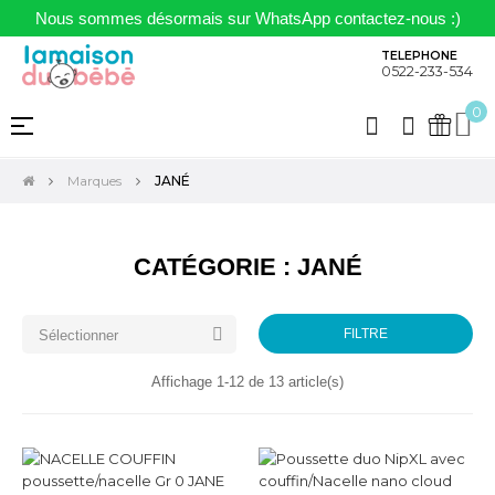
Nous sommes désormais sur WhatsApp contactez-nous :)
TELEPHONE
0522-233-534
0
Basculer
☰
la
navigation
Marques
JANÉ
CATÉGORIE : JANÉ

FILTRE
Sélectionner
Affichage 1-12 de 13 article(s)