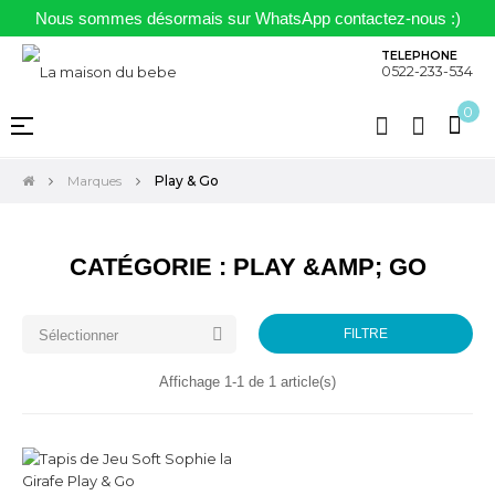
Nous sommes désormais sur WhatsApp contactez-nous :)
TELEPHONE
0522-233-534
0
Basculer
☰
la
navigation
Marques
Play & Go
CATÉGORIE : PLAY &AMP; GO

FILTRE
Sélectionner
Affichage 1-1 de 1 article(s)