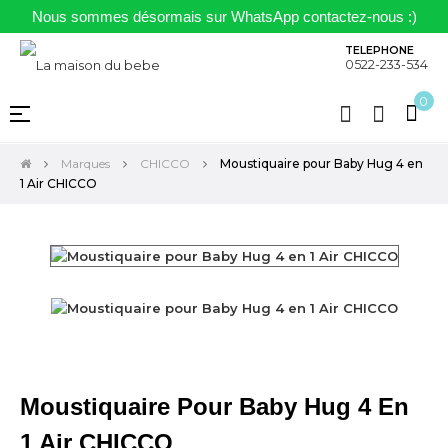
Nous sommes désormais sur WhatsApp contactez-nous :)
TELEPHONE
0522-233-534
0
Basculer
☰
la
navigation
Marques
CHICCO
Moustiquaire pour Baby Hug 4 en
1 Air CHICCO
Moustiquaire Pour Baby Hug 4 En
1 Air CHICCO