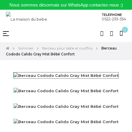
Nous sommes désormais sur WhatsApp contactez-nous :)
TELEPHONE
0522-233-534
0
Basculer
☰
la
navigation
Sommeil
Berceau pour bébé et couffins
Berceau
Cododo Calido Gray Mist Bébé Confort