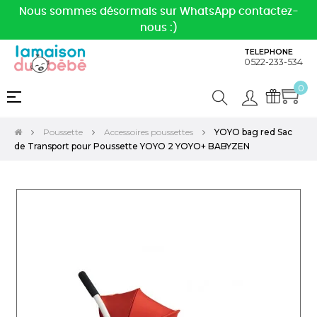
Nous sommes désormais sur WhatsApp contactez-
nous :)
TELEPHONE
0522-233-534
0
Basculer
☰
la
navigation
Poussette
Accessoires poussettes
YOYO bag red Sac
de Transport pour Poussette YOYO 2 YOYO+ BABYZEN