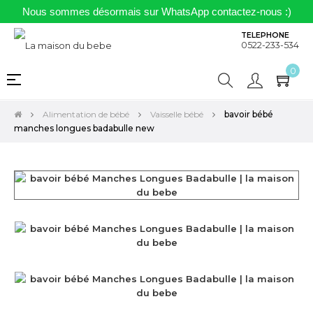
Nous sommes désormais sur WhatsApp contactez-nous :)
TELEPHONE
0522-233-534
0
Basculer
☰
la
navigation
Alimentation de bébé
Vaisselle bébé
bavoir bébé
manches longues badabulle new