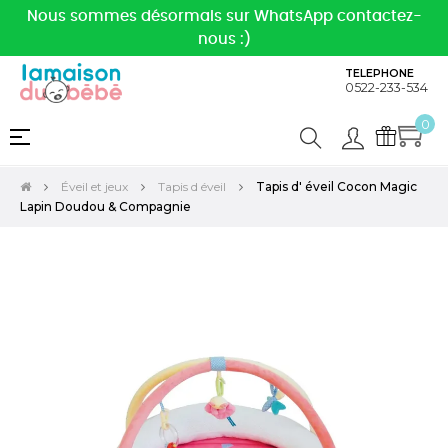
Nous sommes désormais sur WhatsApp contactez-
nous :)
TELEPHONE
0522-233-534
0
Basculer
☰
la
navigation
Éveil et jeux
Tapis d éveil
Tapis d' éveil Cocon Magic
Lapin Doudou & Compagnie