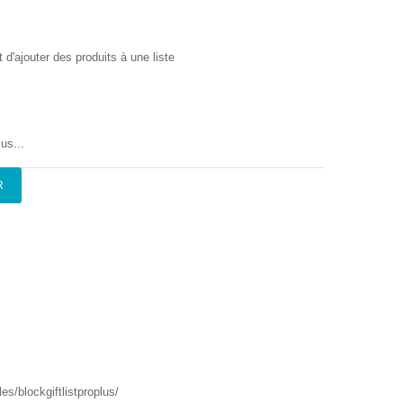
'ajouter des produits à une liste
us...
R
s/blockgiftlistproplus/