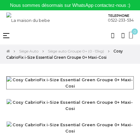
Nous sommes désormais sur WhatsApp contactez-nous :)
TELEPHONE
0522-233-534
0
Basculer
☰
la
navigation
Siège Auto
Siège auto Groupe 0+ (0 -13kg)
Cosy
CabrioFix i-Size Essential Green Groupe 0+ Maxi-Cosi