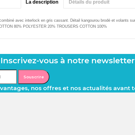
La description
Détails du produit
 combiné avec interlock en gris cassant. Détail kangourou brodé et volants s
-SHIRT COTTON 80% POLYESTER 20% TROUSERS COTTON 100%
Inscrivez-vous à notre newsletter
Souscrire
antages, nos offres et nos actualités avant 