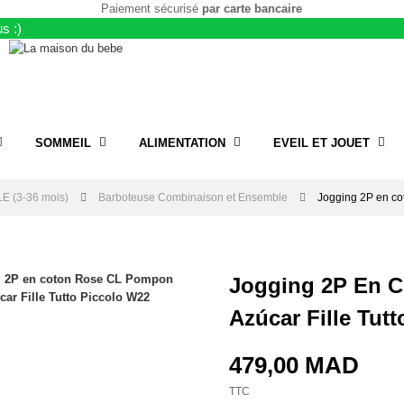
Paiement sécurisé
par carte bancaire
s :)
SOMMEIL
ALIMENTATION
EVEIL ET JOUET
E (3-36 mois)
Barboteuse Combinaison et Ensemble
Jogging 2P en co
Jogging 2P En 
Azúcar Fille Tut
479,00 MAD
TTC