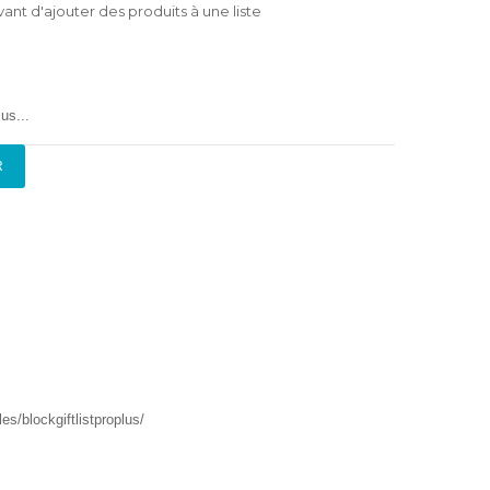
nt d'ajouter des produits à une liste
us...
R
s/blockgiftlistproplus/