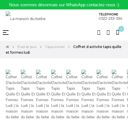
Nous sommes désormais sur WhatsApp contactez-nous :)
TELEPHONE
0522-233-534
0
Basculer
☰
la
navigation
Éveil et jeux
Tapis d éveil
Coffret d activite tapis quille
et formes ludi