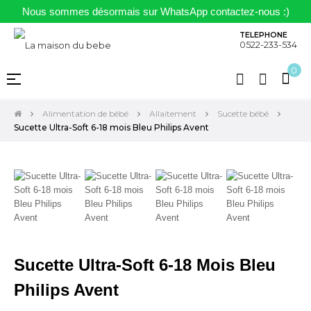
Nous sommes désormais sur WhatsApp contactez-nous :)
TELEPHONE
0522-233-534
0
Basculer
☰
la
navigation
Alimentation de bébé
Allaitement
Sucette bébé
Sucette Ultra-Soft 6-18 mois Bleu Philips Avent
Sucette Ultra-Soft 6-18 Mois Bleu
Philips Avent