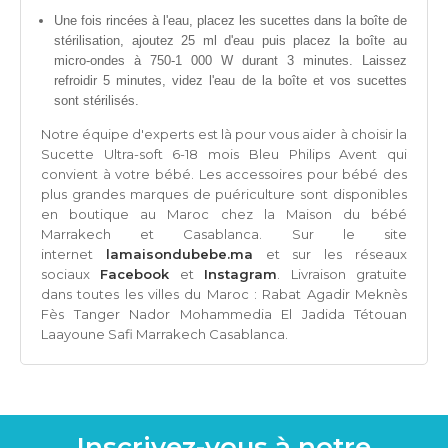
Une fois rincées à l'eau, placez les sucettes dans la boîte de
stérilisation, ajoutez 25 ml d'eau puis placez la boîte au
micro-ondes à 750-1 000 W durant 3 minutes. Laissez
refroidir 5 minutes, videz l'eau de la boîte et vos sucettes
sont stérilisés.
Notre équipe d'experts est là pour vous aider à choisir la
Sucette Ultra-soft 6-18 mois Bleu Philips Avent qui
convient à votre bébé. Les accessoires pour bébé des
plus grandes marques de puériculture sont disponibles
en boutique au Maroc chez la Maison du bébé
Marrakech et Casablanca. Sur le site
internet
lamaisondubebe.ma
et sur les réseaux
sociaux
Facebook
et
Instagram
.
Livraison gratuite
dans toutes les villes du Maroc : Rabat Agadir Meknès
Fès Tanger Nador Mohammedia El Jadida Tétouan
Laayoune Safi Marrakech Casablanca.
Inscrivez-vous à notre