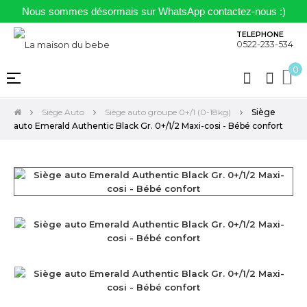
Nous sommes désormais sur WhatsApp contactez-nous :)
TELEPHONE
0522-233-534
0
Basculer
☰
la
navigation
Siège Auto
Siège auto groupe 0+/1 (0-18kg)
Siège
auto Emerald Authentic Black Gr. 0+/1/2 Maxi-cosi - Bébé confort