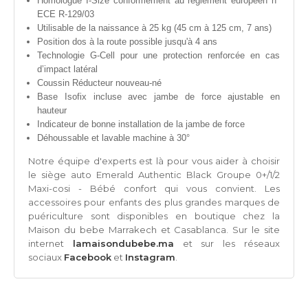
Homologué I-Size conformément au règlement européen n°
ECE R-129/03
Utilisable de la naissance à 25 kg (45 cm à 125 cm, 7 ans)
Position dos à la route possible jusqu'à 4 ans
Technologie G-Cell pour une protection renforcée en cas
d’impact latéral
Coussin Réducteur nouveau-né
Base Isofix incluse avec jambe de force ajustable en
hauteur
Indicateur de bonne installation de la jambe de force
Déhoussable et lavable machine à 30°
Notre équipe d'experts est là pour vous aider à choisir
le
siège auto Emerald Authentic Black Groupe 0+/1/2
Maxi-cosi - Bébé confort qui vous convient. Les
accessoires pour enfants des plus grandes marques de
puériculture sont disponibles en boutique chez la
Maison du bebe Marrakech et Casablanca. Sur le site
internet
lamaisondubebe.ma
et sur les réseaux
sociaux
Facebook
et
Instagram
.