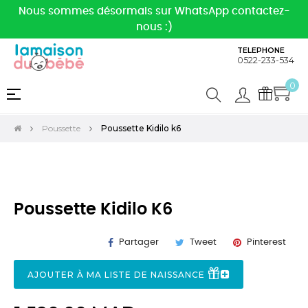
Nous sommes désormais sur WhatsApp contactez-
nous :)
TELEPHONE
0522-233-534
0
Basculer
☰
la
navigation
Poussette
Poussette Kidilo k6
Poussette Kidilo K6
Partager
Tweet
Pinterest
AJOUTER À MA LISTE DE NAISSANCE