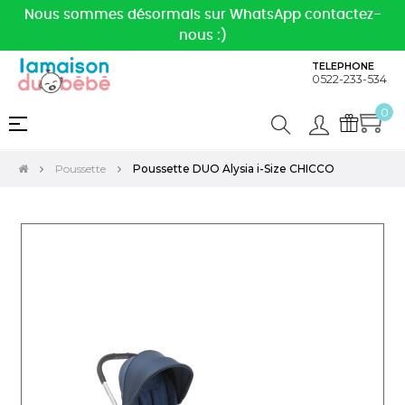
Nous sommes désormais sur WhatsApp contactez-
nous :)
TELEPHONE
0522-233-534
0
Basculer
☰
la
navigation
Poussette
Poussette DUO Alysia i-Size CHICCO