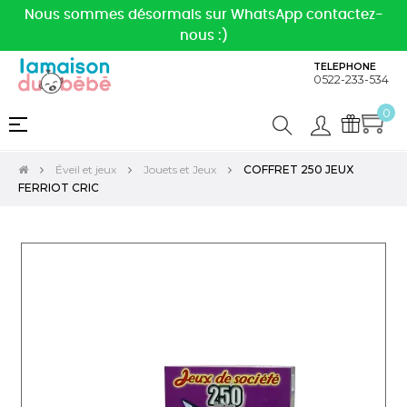
Nous sommes désormais sur WhatsApp contactez-
nous :)
TELEPHONE
0522-233-534
0
Basculer
☰
la
navigation
Éveil et jeux
Jouets et Jeux
COFFRET 250 JEUX
FERRIOT CRIC