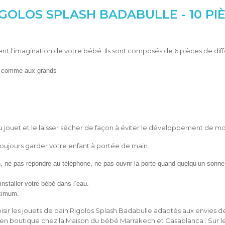
GOLOS SPLASH BADABULLE - 10 PI
t l'imagination de votre bébé. Ils sont composés de 6 pièces de différ
ts comme aux grands
 du jouet et le laisser sécher de façon à éviter le développement de mo
oujours garder votre enfant à portée de main.
in, ne pas répondre au téléphone, ne pas ouvrir la porte quand quelqu’un sonne
installer votre bébé dans l’eau.
ximum.
sir les jouet
s de bain Rigolos Splash Badabulle adaptés aux envies de
en boutique chez la Maison du bébé Marrakech et Casablanca . Sur le