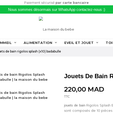
Paiement sécurisé
par carte bancaire
Nous sommes désormais sur WhatsApp contactez-nous :)
MMEIL
ALIMENTATION
EVEIL ET JOUET
TOI
ets de bain rigolos splash (x10) badabulle
Jouets De Bain R
220,00 MAD
TTC
Rigolos Splash B
jouets de bain
sont composés de 10 pièces de