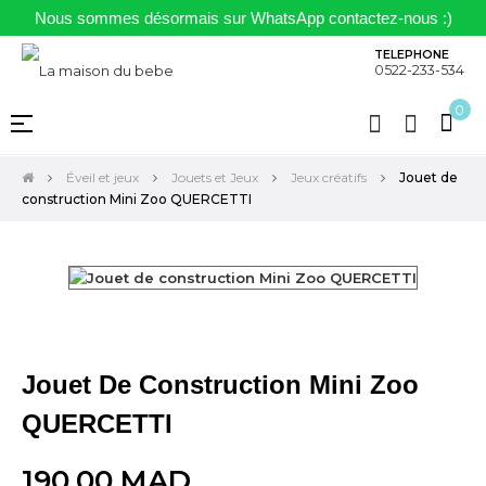
Nous sommes désormais sur WhatsApp contactez-nous :)
TELEPHONE
0522-233-534
0
Basculer
☰
la
navigation
Éveil et jeux
Jouets et Jeux
Jeux créatifs
Jouet de
construction Mini Zoo QUERCETTI
Jouet De Construction Mini Zoo
QUERCETTI
190,00 MAD