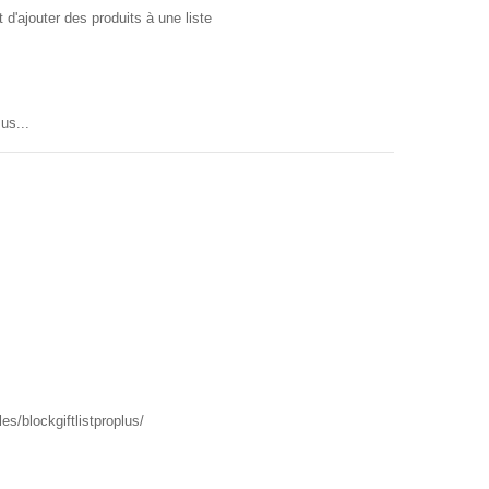
'ajouter des produits à une liste
us...
s/blockgiftlistproplus/