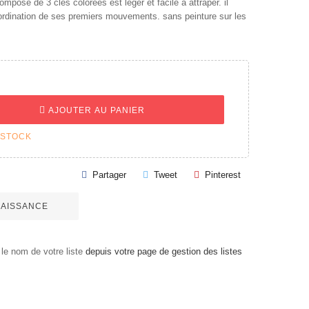
omposé de 3 clés colorées est léger et facile à attraper. il
ordination de ses premiers mouvements. sans peinture sur les
AJOUTER AU PANIER
 STOCK
Partager
Tweet
Pinterest
 NAISSANCE
le nom de votre liste
depuis votre page de gestion des listes