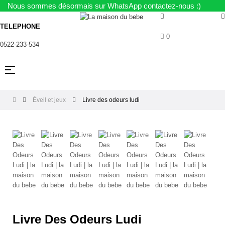
Nous sommes désormais sur WhatsApp contactez-nous :)
TELEPHONE
0
0522-233-534
Basculer
☰
la
navigation
Éveil et jeux
Livre des odeurs ludi
Livre Des Odeurs Ludi