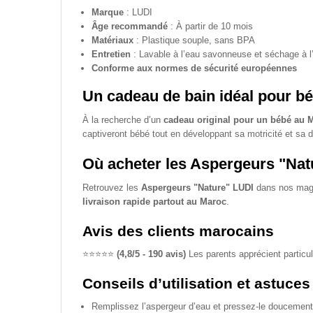
Marque
: LUDI
Âge recommandé
: À partir de 10 mois
Matériaux
: Plastique souple, sans BPA
Entretien
: Lavable à l’eau savonneuse et séchage à l’a
Conforme aux normes de sécurité européennes
Un cadeau de bain idéal pour b
À la recherche d’un
cadeau original pour un bébé au 
captiveront bébé tout en développant sa motricité et sa d
Où acheter les Aspergeurs "Nat
Retrouvez les
Aspergeurs "Nature" LUDI
dans nos mag
livraison rapide partout au Maroc
.
Avis des clients marocains
⭐️⭐️⭐️⭐️⭐️
(4,8/5 - 190 avis)
Les parents apprécient particu
Conseils d’utilisation et astuces
Remplissez l’aspergeur d’eau et pressez-le doucement p