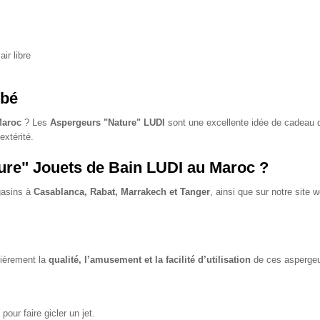
ir libre
ébé
Maroc
? Les
Aspergeurs "Nature" LUDI
sont une excellente idée de cadeau d
extérité.
ure" Jouets de Bain LUDI au Maroc ?
asins à
Casablanca, Rabat, Marrakech et Tanger
, ainsi que sur notre site w
lièrement la
qualité, l’amusement et la facilité d’utilisation
de ces aspergeur
our faire gicler un jet.