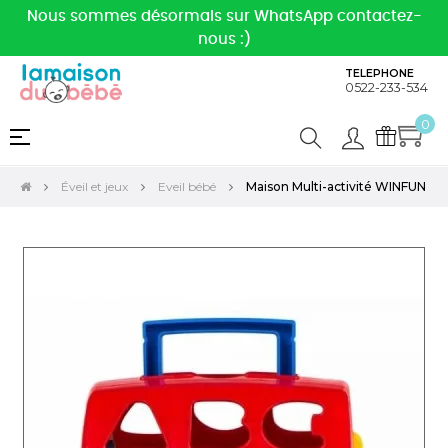
Nous sommes désormais sur WhatsApp contactez-
nous :)
TELEPHONE
0522-233-534
0
Basculer
☰
la
navigation
Éveil et jeux
Eveil bébé
Maison Multi-activité WINFUN