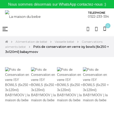
Nous sommes désormais sur WhatsApp contactez-nous :)
TELEPHONE
0522-233-534
0
Basculer
☰
la
navigation
Alimentation de bébé
Vaisselle bébé
Conservations
aliments bébé
Pots de conservation en verre isy bowls (6x250 +
3x120ml) babaymoov