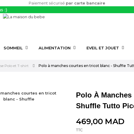
Paiement sécurisé
par carte bancaire
s :)
SOMMEIL
ALIMENTATION
EVEIL ET JOUET
e Polo et T-shirt
Polo à manches courtes en tricot blanc - Shuffle Tut
Polo À Manches C
Shuffle Tutto Pi
469,00 MAD
TTC