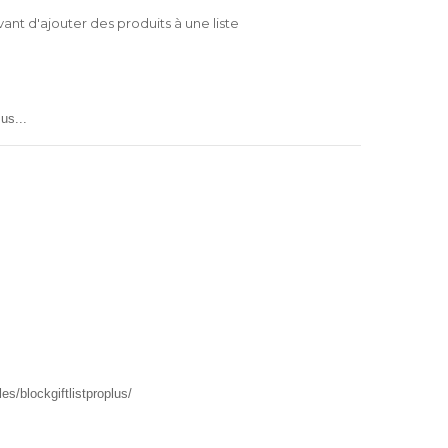
nt d'ajouter des produits à une liste
us...
s/blockgiftlistproplus/