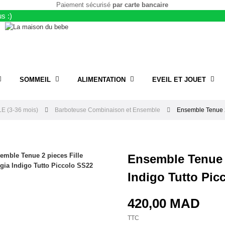
Paiement sécurisé
par carte bancaire
s :)
SOMMEIL
ALIMENTATION
EVEIL ET JOUET
E (3-36 mois)
Barboteuse Combinaison et Ensemble
Ensemble Tenue 2 
Ensemble Tenue 2
Indigo Tutto Pic
420,00 MAD
TTC