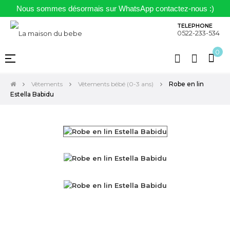
Nous sommes désormais sur WhatsApp contactez-nous :)
TELEPHONE
0522-233-534
0
Basculer
☰
la
navigation
Vêtements
Vêtements bébé (0-3 ans)
Robe en lin
Estella Babidu