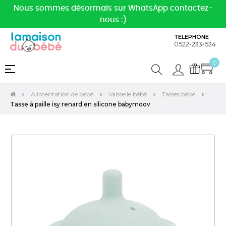
Nous sommes désormais sur WhatsApp contactez-
nous :)
TELEPHONE
0522-233-534
0
Basculer
☰
la
navigation
Alimentation de bébé
Vaisselle bébé
Tasses bébé
Tasse à paille isy renard en silicone babymoov