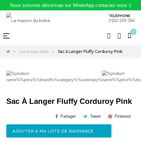
Nous sommes désormais sur WhatsApp contactez-nous :)
TELEPHONE
0522-233-534
0
Basculer
☰
la
navigation
Sortie avec bébé
Sac à Langer Fluffy Corduroy Pink
Sac À Langer Fluffy Corduroy Pink
Partager
Tweet
Pinterest
AJOUTER À MA LISTE DE NAISSANCE