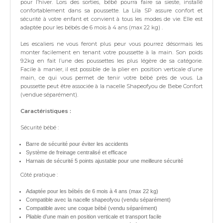
pour l’hiver. Lors des sorties, bébé pourra faire sa sieste, installé
confortablement dans sa poussette. La Lila SP assure confort et
sécurité à votre enfant et convient à tous les modes de vie. Elle est
adaptée pour les bébés de 6 mois à 4 ans (max 22 kg) .
Les escaliers ne vous feront plus peur vous pourrez désormais les
monter facilement en tenant votre poussette à la main. Son poids
9.2kg en fait l’une des poussettes les plus légère de sa catégorie.
Facile à manier, il est possible de la plier en position verticale d’une
main, ce qui vous permet de tenir votre bébé près de vous. La
poussette peut être associée à la nacelle Shapeofyou de Bebe Confort
(vendue séparément).
Caractéristiques :
Sécurité bébé :
Barre de sécurité pour éviter les accidents
Système de freinage centralisé et efficace
Harnais de sécurité 5 points ajustable pour une meilleure sécurité
Côté pratique :
Adaptée pour les bébés de 6 mois à 4 ans (max 22 kg)
Compatible avec la nacelle shapeofyou (vendu séparément)
Compatible avec une coque bébé (vendu séparément)
Pliable d’une main en position verticale et transport facile