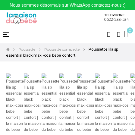
Nous sommes désormais sur WhatsApp contactez-nous :)
TELEPHONE
0522-233-534
0
Basculer
☰
la
navigation
Poussette
Poussette compacte
Poussette lila sp
essential black maxi-cosi bébé confort