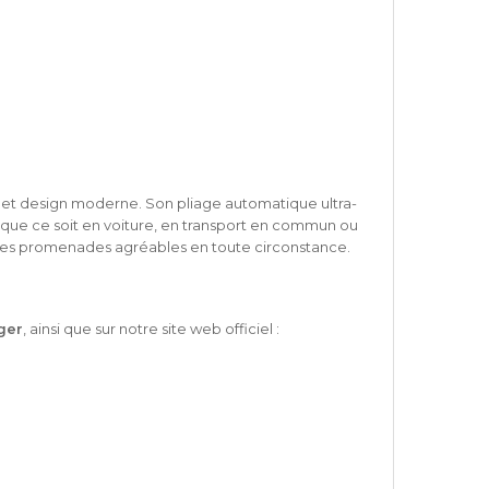
rt et design moderne. Son pliage automatique ultra-
, que ce soit en voiture, en transport en commun ou
re des promenades agréables en toute circonstance.
ger
, ainsi que sur notre site web officiel :