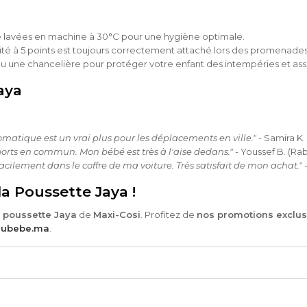
 lavées en machine à 30°C pour une hygiène optimale.
ité à 5 points est toujours correctement attaché lors des promenades
 une chancelière pour protéger votre enfant des intempéries et assu
Jaya
omatique est un vrai plus pour les déplacements en ville."
- Samira K.
orts en commun. Mon bébé est très à l'aise dedans."
- Youssef B. (Rab
facilement dans le coffre de ma voiture. Très satisfait de mon achat."
-
 Poussette Jaya !
a
poussette Jaya
de
Maxi-Cosi
. Profitez de
nos promotions exclus
dubebe.ma
.