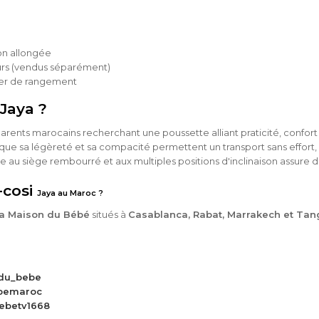
ion allongée
urs (vendus séparément)
nier de rangement
Jaya ?
parents marocains recherchant une poussette alliant praticité, confo
s que sa légèreté et sa compacité permettent un transport sans effort
râce au siège rembourré et aux multiples positions d'inclinaison assu
-cosi
Jaya au Maroc ?
a Maison du Bébé
situés à
Casablanca, Rabat, Marrakech et Tan
du_bebe
bemaroc
ebetv1668