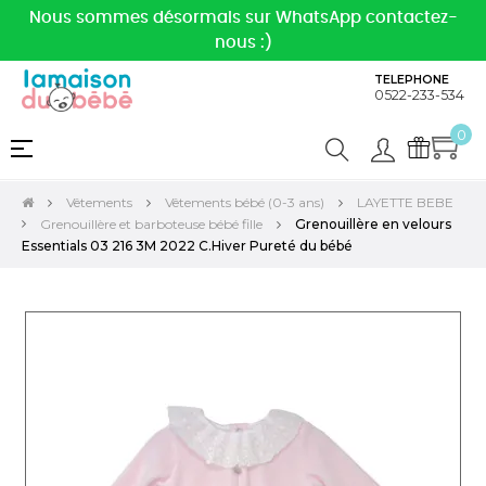
Nous sommes désormais sur WhatsApp contactez-
nous :)
TELEPHONE
0522-233-534
0
Basculer
☰
la
navigation
Vêtements
Vêtements bébé (0-3 ans)
LAYETTE BEBE
Grenouillère et barboteuse bébé fille
Grenouillère en velours
Essentials 03 216 3M 2022 C.Hiver Pureté du bébé