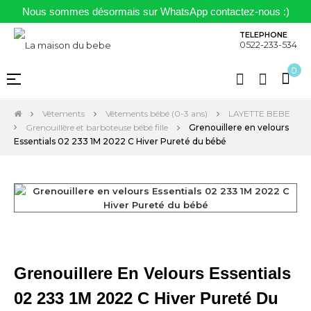
Nous sommes désormais sur WhatsApp contactez-nous :)
TELEPHONE
0522-233-534
0
Basculer
☰
la
navigation
Vêtements
Vêtements bébé (0-3 ans)
LAYETTE BEBE
Grenouillère et barboteuse bébé fille
Grenouillere en velours
Essentials 02 233 1M 2022 C Hiver Pureté du bébé
Grenouillere En Velours Essentials
02 233 1M 2022 C Hiver Pureté Du