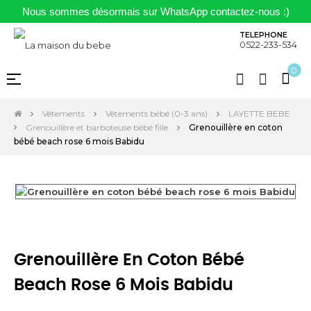
Nous sommes désormais sur WhatsApp contactez-nous :)
TELEPHONE
0522-233-534
0
Basculer
☰
la
navigation
Vêtements
Vêtements bébé (0-3 ans)
LAYETTE BEBE
Grenouillère et barboteuse bébé fille
Grenouillère en coton
bébé beach rose 6 mois Babidu
Grenouillère En Coton Bébé
Beach Rose 6 Mois Babidu