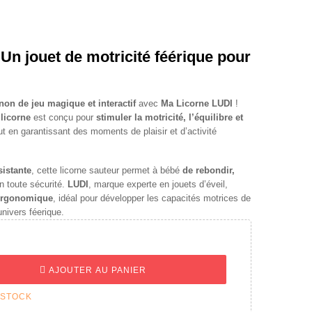
Un jouet de motricité féérique pour
n de jeu magique et interactif
avec
Ma Licorne LUDI
!
 licorne
est conçu pour
stimuler la motricité, l’équilibre et
out en garantissant des moments de plaisir et d’activité
sistante
, cette licorne sauteur permet à bébé
de rebondir,
n toute sécurité.
LUDI
, marque experte en jouets d’éveil,
 ergonomique
, idéal pour développer les capacités motrices de
nivers féerique.
AJOUTER AU PANIER
 STOCK