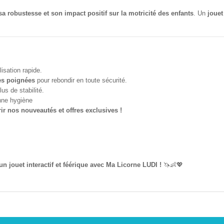
sa robustesse et son impact positif sur la motricité des enfants
. Un
jouet
lisation rapide.
les poignées
pour rebondir en toute sécurité.
us de stabilité.
nne hygiène
r nos nouveautés et offres exclusives !
 jouet interactif et féérique avec Ma Licorne LUDI !
🦄👶💖