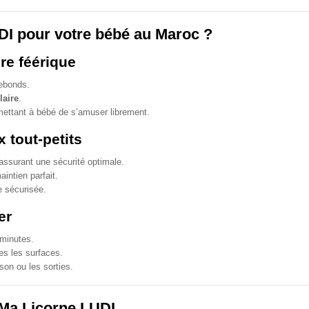
DI pour votre bébé au Maroc ?
bre féérique
ebonds.
laire
.
mettant à bébé de s’amuser librement.
 tout-petits
assurant une sécurité optimale.
aintien parfait.
e sécurisée.
er
 minutes.
tes les surfaces.
ison ou les sorties.
 Ma Licorne LUDI