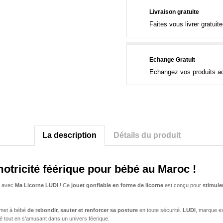
Livraison gratuite
Faites vous livrer gratui
Echange Gratuit
Echangez vos produits ac
La description
Détails du produit
otricité féérique pour bébé au Maroc !
avec
Ma Licorne LUDI
! Ce
jouet gonflable en forme de licorne
est conçu pour
stimuler
ermet à bébé
de rebondir, sauter et renforcer sa posture
en toute sécurité.
LUDI
, marque ex
bé tout en s’amusant dans un univers féerique.