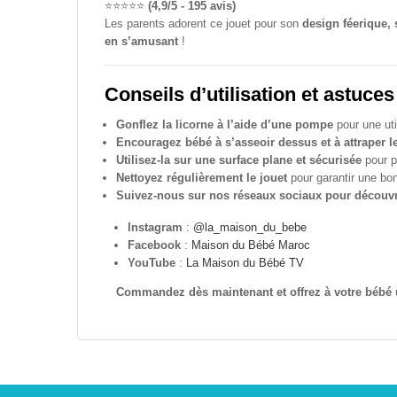
⭐️⭐️⭐️⭐️⭐️
(4,9/5 - 195 avis)
Les parents adorent ce jouet pour son
design féerique, 
en s’amusant
!
Conseils d’utilisation et astuces
Gonflez la licorne à l’aide d’une pompe
pour une uti
Encouragez bébé à s’asseoir dessus et à attraper 
Utilisez-la sur une surface plane et sécurisée
pour pl
Nettoyez régulièrement le jouet
pour garantir une bo
Suivez-nous sur nos réseaux sociaux pour découvri
Instagram
:
@la_maison_du_bebe
Facebook
:
Maison du Bébé Maroc
YouTube
:
La Maison du Bébé TV
Commandez dès maintenant et offrez à votre bébé un