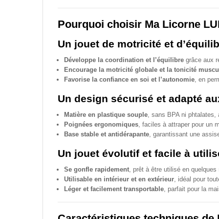
Pourquoi choisir Ma Licorne LU
Un jouet de motricité et d’équili
Développe la coordination et l’équilibre
grâce aux r
Encourage la motricité globale et la tonicité muscu
Favorise la confiance en soi et l’autonomie
, en per
Un design sécurisé et adapté aux
Matière en plastique souple
, sans BPA ni phtalates, 
Poignées ergonomiques
, faciles à attraper pour un m
Base stable et antidérapante
, garantissant une assis
Un jouet évolutif et facile à utilis
Se gonfle rapidement
, prêt à être utilisé en quelques
Utilisable en intérieur et en extérieur
, idéal pour tou
Léger et facilement transportable
, parfait pour la ma
Caractéristiques techniques de