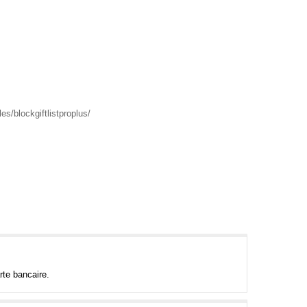
s/blockgiftlistproplus/
rte bancaire.