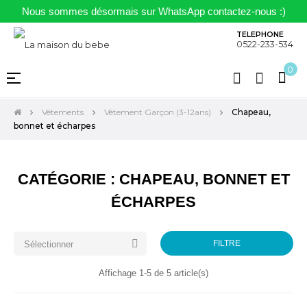
Nous sommes désormais sur WhatsApp contactez-nous :)
TELEPHONE
0522-233-534
0
Basculer
☰
la
navigation
Vêtements
Vêtement Garçon (3-12ans)
Chapeau,
bonnet et écharpes
CATÉGORIE : CHAPEAU, BONNET ET
ÉCHARPES

FILTRE
Sélectionner
Affichage 1-5 de 5 article(s)