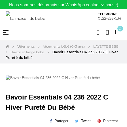
Nous sommes désormais sur WhatsApp contactez-nous :)
TELEPHONE
0522-233-534
0
Basculer
☰
la
navigation
Vêtements
Vêtements bébé (0-3 ans)
LAYETTE BEBE
Bavoir et lange bébé
Bavoir Essentials 04 236 2022 C Hiver
Pureté du bébé
Bavoir Essentials 04 236 2022 C
Hiver Pureté Du Bébé
Partager
Tweet
Pinterest