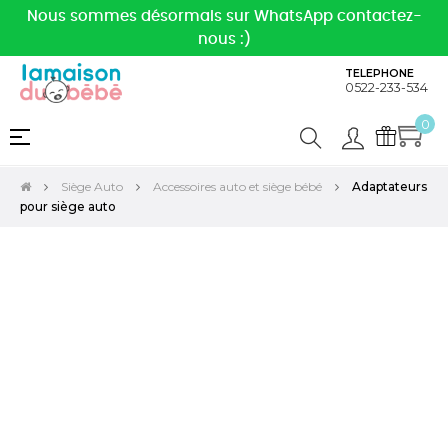
Nous sommes désormais sur WhatsApp contactez-
nous :)
TELEPHONE
0522-233-534
0
Basculer
☰
la
navigation
Siège Auto
Accessoires auto et siège bébé
Adaptateurs
pour siège auto